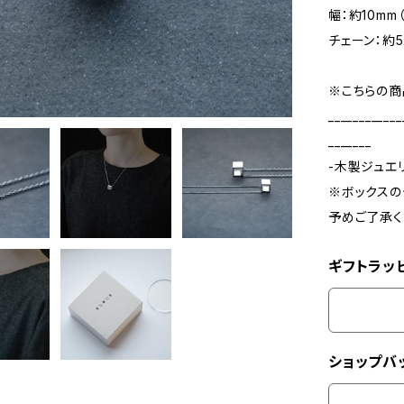
幅：約10mm
チェーン：約5
※こちらの商
____________
_______
-木製ジュエ
※ボックスの
予めご了承く
ギフトラッ
ショップバ