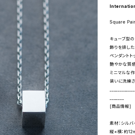
Internatio
Square Pai
キューブ型の
飾りを排した
ペンダントト
艶やかな質感
ミニマルな作
装いに洗練さ
____________
_______
[商品情報]
素材：シルバ
縦×横：約12