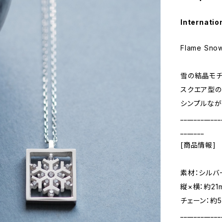
Internatio
Flame Snow
雪の結晶モチ
スクエア型の
シンプルなが
____________
_______
[商品情報]
素材：シルバ
縦×横：約21
チェーン：約5
____________