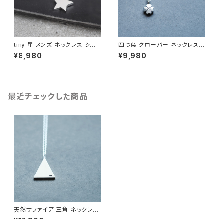
tiny 星 メンズ ネックレス シル
四つ葉 クローバー ネックレス
バー925
シルバー925 メンズ ユニセック
¥8,980
¥9,980
ス
最近チェックした商品
天然サファイア 三角 ネックレス
シルバー925 メンズ ユニセック