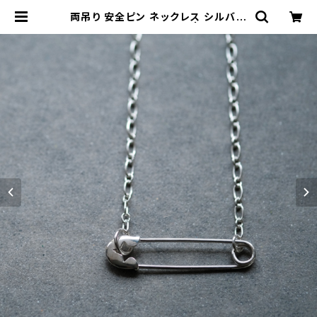
両吊り 安全ピン ネックレス シルバー
925 メンズ ユニセックス | cloud-b
lue