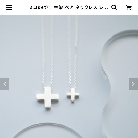
2コset）十字架 ペア ネックレス シル
バー925 | cloud-blue