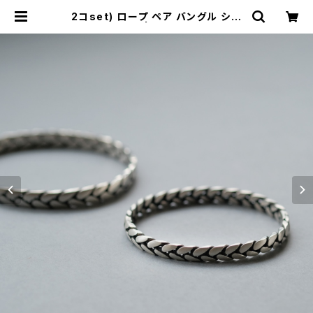
2コset) ロープ ペア バングル シル
バー925 | cloud-blue