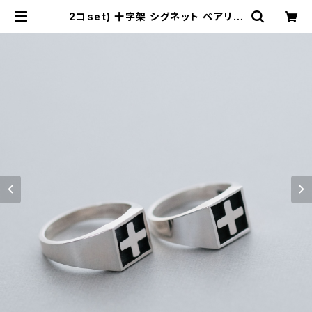
2コset) 十字架 シグネット ペアリン
グ シルバー925 メンズ レディース ユ
ニセックス | cloud-blue