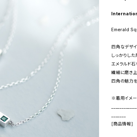
Internatio
Emerald Sq
四角なデザイ
しっかりした
エメラルド石
繊細に磨き
四角の魅力を
※着用イメー
____________
_______
[商品情報]