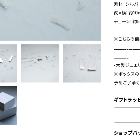
素材：シルバ
縦×横：約10
チェーン：約5
※こちらの商
____________
_______
-木製ジュエ
※ボックスの
予めご了承く
ギフトラッ
ショップバ