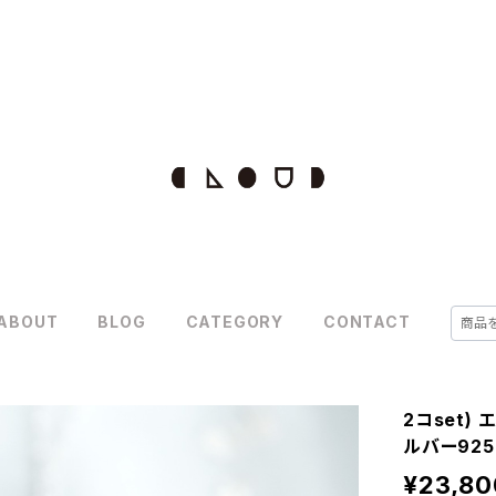
ABOUT
BLOG
CATEGORY
CONTACT
2コset)
ルバー925
¥23,80