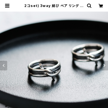
2コset) 3way 結び ペア リング シ
ルバー925 | cloud-blue