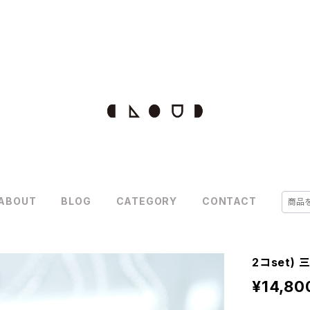
ABOUT
BLOG
CATEGORY
CONTACT
2コset)
¥14,80