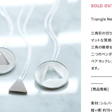
SOLD OU
Triangle N
三角形の切り
マットな質感
三角の模様を
二つのペンダ
ペアネックレ
ます。
____________
_______
[商品情報]
素材：シルバー
縦×横：約19×