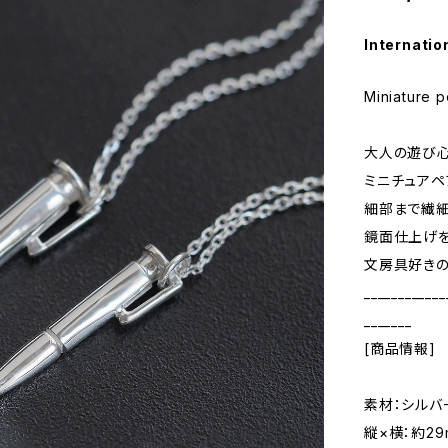
Internatio
Miniature p
大人の遊び
ミニチュアペ
細部まで繊細
鏡面仕上げを
文房具好きの
____________
_______
[商品情報]
素材：シルバ
縦×横：約29