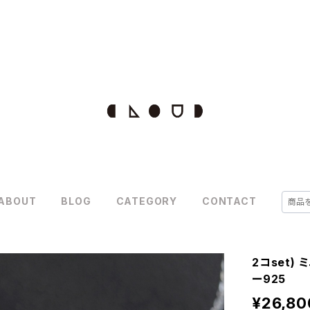
ABOUT
BLOG
CATEGORY
CONTACT
2コset)
ー925
¥26,80