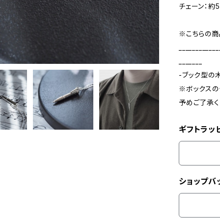
チェーン：約5
※こちらの商
____________
_______
-ブック型の
※ボックスの
予めご了承く
ギフトラッ
ショップバ