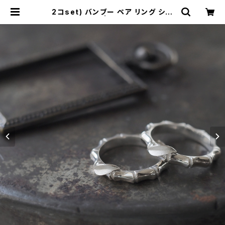
2コset) バンブー ペア リング シル
バー925 | cloud-blue