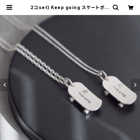
2コset) Keep going スケートボー
ド ペア ネックレス シルバー925 | cl
oud-blue