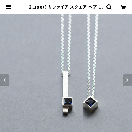
2コset) サファイア スクエア ペア ネ
ックレス シルバー925 | cloud-blu
e