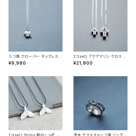
三つ葉 クローバー ネックレス
2コset) アクアマリン クロス ペ
シルバー925 メンズ ユニセック
ア ネックレス シルバー925
¥9,980
¥21,800
ス
2コset) String 鯨のしっぽ ペ
流木 テクスチャー 2連 リング