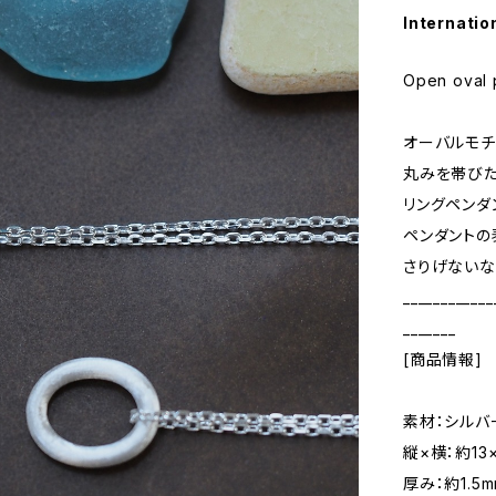
Internatio
Open oval 
オーバルモチ
丸みを帯び
リングペンダ
ペンダントの
さりげないな
____________
_______
[商品情報]
素材：シルバ
縦×横：約13×
厚み：約1.5m