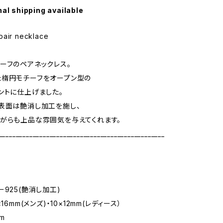
nal shipping available
pair necklace
ーフのペアネックレス。
た楕円モチーフをオープン型の
ントに仕上げました。
表面は艶消し加工を施し、
がらも上品な雰囲気を与えてくれます。
_________________________________________________
ー925(艶消し加工)
16mm(メンズ)・10×12mm(レディース）
m