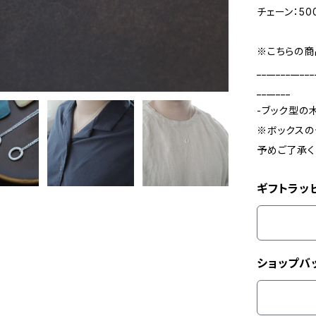
チェーン：50
※こちらの商
____________
_______
-ブック型の
※ボックスの
予めご了承く
ギフトラッ
ショップバ