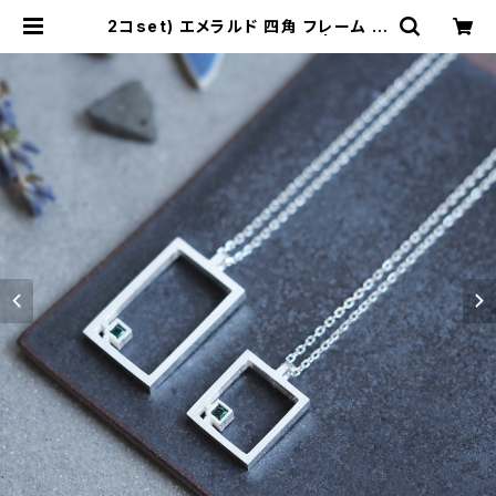
2コset) エメラルド 四角 フレーム ペ
ア ネックレス シルバー925 | cloud
-blue