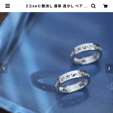
2コset）艶消し 唐草 透かし ペア リ
ング シルバー925 | cloud-blue