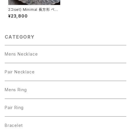
2コset) Minimal 長方形 ペア
ネックレス シルバー925
¥23,800
CATEGORY
Mens Necklace
Pair Necklace
Mens Ring
Pair Ring
Bracelet