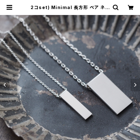
2コset) Minimal 長方形 ペア ネッ
クレス シルバー925 | cloud-blue