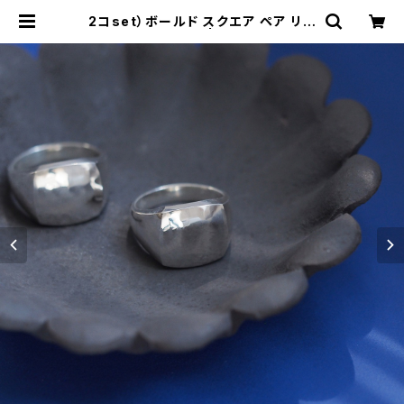
2コset）ボールド スクエア ペア リン
グ シルバー925 | cloud-blue