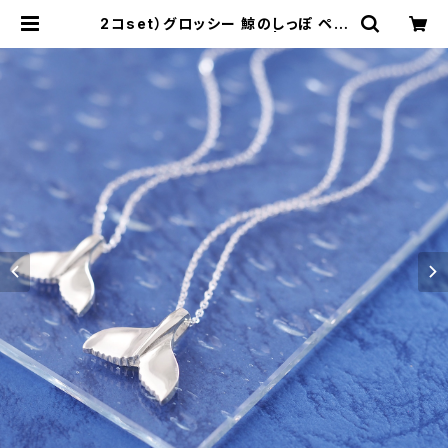
2コset）グロッシー 鯨のしっぽ ペア
ネックレス シルバー925 | cloud-b
lue