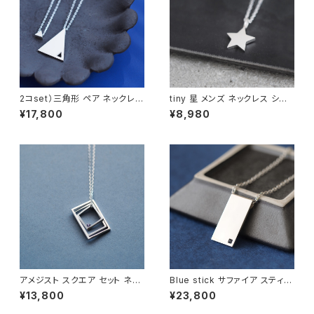
2コset）三角形 ペア ネックレス
tiny 星 メンズ ネックレス シル
シルバー925
バー925
¥17,800
¥8,980
アメジスト スクエア セット ネッ
Blue stick サファイア スティッ
クレス シルバー925 メンズ ユ
ク メンズ ネックレス シルバー9
¥13,800
¥23,800
ニセックス
25