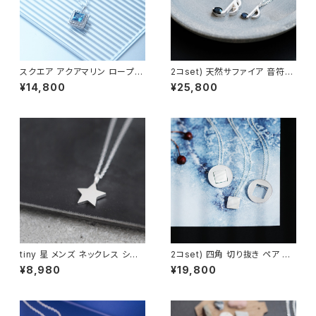
スクエア アクアマリン ロープ メ
2コset) 天然サファイア 音符
ンズ ネックレス シルバー925
ペア ネックレス シルバー925
¥14,800
¥25,800
tiny 星 メンズ ネックレス シル
2コset) 四角 切り抜き ペア ネ
バー925
ックレス シルバー925
¥8,980
¥19,800