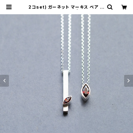
2コset) ガーネット マーキス ペア ネ
ックレス シルバー925 | cloud-blu
e