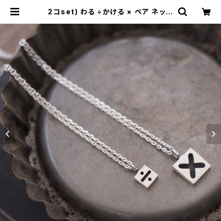
2コset) わる ÷かける × ペア ネック
レス シルバー925 | cloud-blue