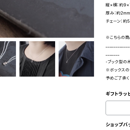
縦×横：約9×
厚み：約2m
チェーン：約5
※こちらの商
____________
_______
-ブック型の
※ボックスの
予めご了承く
ギフトラッ
ショップバ