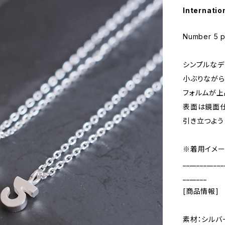
Internatio
Number 5 p
シンプルなデ
小ぶりながら
フォルムが上
表面は鏡面仕
引き立つよう
※着用イメー
____________
_______
[商品情報]
素材：シルバ