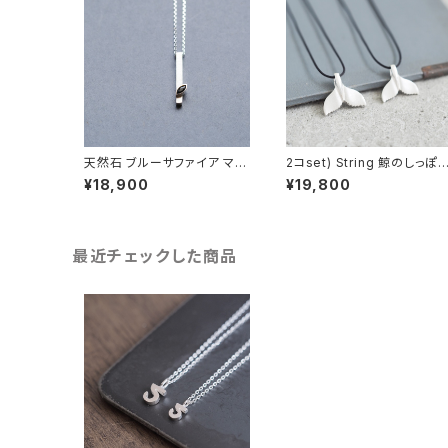
天然石 ブルーサファイア マー
2コset) String 鯨のしっぽ
キス ネックレス シルバー925
ペア ネックレス シルバー92
¥18,900
¥19,800
9月誕生石 メンズ ユニセック
ス
最近チェックした商品