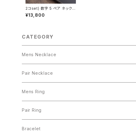
2コset) 数字 5 ペア ネックレ
ス シルバー925
¥13,800
CATEGORY
Mens Necklace
Pair Necklace
Mens Ring
Pair Ring
Bracelet