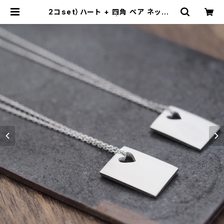
2コset）ハート + 四角 ペア ネックレ
ス シルバー925 | cloud-blue