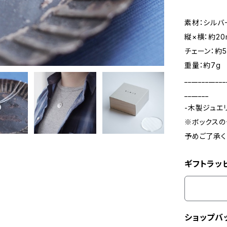
素材：シルバ
縦×横：約20
チェーン：約5
重量：約7g
____________
_______
-木製ジュエ
※ボックスの
予めご了承く
ギフトラッ
ショップバ