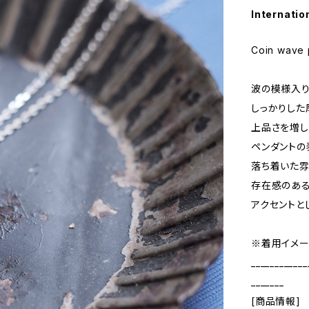
Internatio
Coin wave 
波の模様入り
しっかりした
上品さを増し
ペンダントの
落ち着いた雰
存在感のあ
アクセントと
※着用イメー
____________
_______
[商品情報]