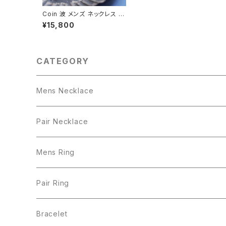
Coin 波 メンズ ネックレス シ
ルバー925
¥15,800
CATEGORY
Mens Necklace
Pair Necklace
Mens Ring
Pair Ring
Bracelet