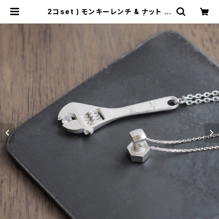
2コset ) モンキーレンチ & ナット ペ
ア ネックレス シルバー925 | cloud
-blue