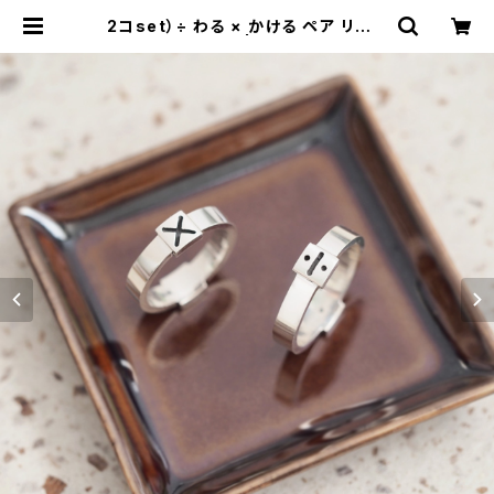
2コset）÷ わる × かける ペア リング
シルバー925 | cloud-blue