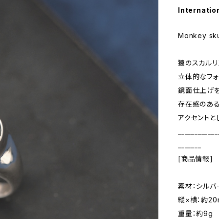
Internatio
Monkey skul
猿のスカルリ
立体的なフォ
鏡面仕上げを
存在感のあ
アクセントと
____________
_______
[商品情報]
素材：シルバ
縦×横：約20
重量：約9g