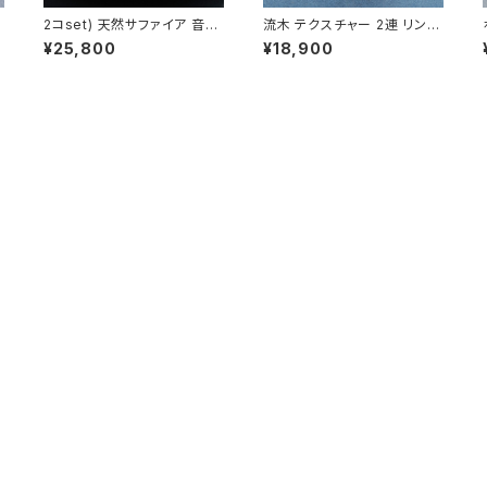
2コset) 天然サファイア 音符
流木 テクスチャー 2連 リング
メ
ペア ネックレス シルバー925
シルバー925 メンズ ユニセッ
¥25,800
¥18,900
クス