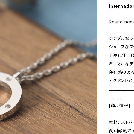
Internatio
Round nec
シンプルなラ
シャープなフ
上品に仕上げ
ミニマルなデ
存在感のあ
アクセントと
____________
_______
[商品情報]
素材：シルバ
縦×横：約21×