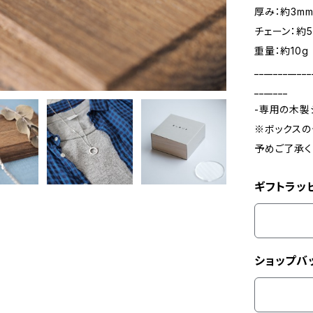
厚み：約3m
チェーン：約5
重量：約10g
____________
_______
-専用の木製
※ボックスの
予めご了承く
ギフトラッ
ショップバ