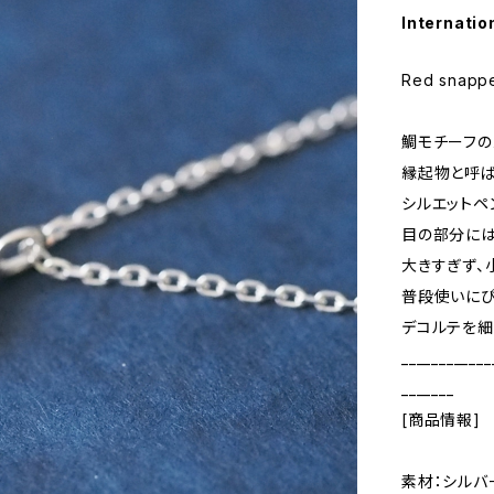
Internatio
Red snappe
鯛モチーフの
縁起物と呼
シルエットペ
目の部分には
大きすぎず、
普段使いにぴ
デコルテを細
____________
_______
[商品情報]
素材：シルバ