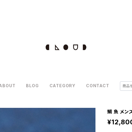
ABOUT
BLOG
CATEGORY
CONTACT
鯛 魚 メン
¥12,80