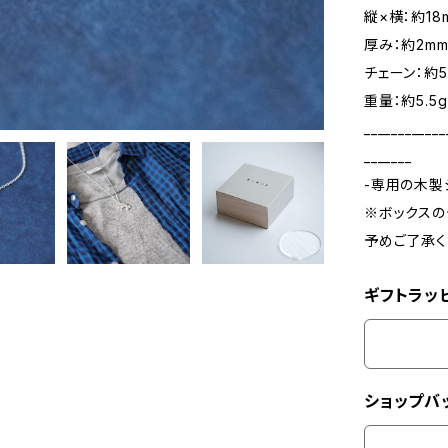
縦×横：約18
厚み：約2m
チェーン：約5
重量：約5.5g
____________
_______
-専用の木製
※ボックスの
予めご了承く
ギフトラッ
ショップバ