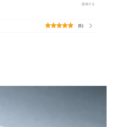
通報する
(5)