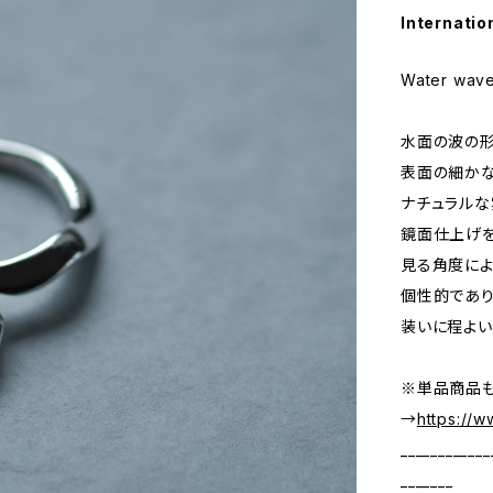
Internatio
Water wave
水面の波の形
表面の細か
ナチュラルな
鏡面仕上げを
見る角度によ
個性的であ
装いに程よい
※単品商品も
→
https://
____________
_______