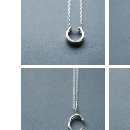
馬蹄 叩き加工 ネックレス シルバー925
2コse
メンズ ユニセックス
ァベット
¥16,800
C) 手書き風 イニシャル アルファベット
2コse
ネックレス シルバー925 メンズ ユニセ
ァベット
¥12,800
ックス