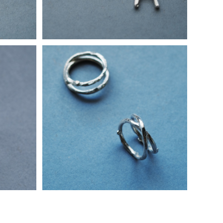
25 メン
2コset) 細枝 テクスチャー 2連 リング
シルバー925
¥24,800