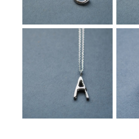
A) 手書き風 イニシャル アルファベット
メロウ 
ネックレス シルバー925 メンズ ユニセ
¥12,800
ックス