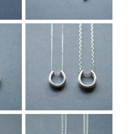
シルバー9
2コset) 馬蹄 叩き加工 ペア ネックレス
ス
シルバー925
¥36,800