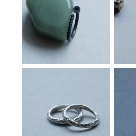
釘 ネジ オープン リング シルバー925
2コse
いぶし銀 メンズ ユニセックス
¥10,800
2コset) 樹皮 テクスチャー コンビ ペア
黒馬 シ
リング シルバー925
¥17,800